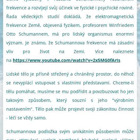
frekvence a rozvíjejí svůj účinek ve fyzické i psychické rovině.
Řada vědeckých studií dokládá, že elektromagnetická
frekvence Země, objevená fyzikem, profesorem Winfriedem
Otto Schumannem, má pro lidský organismus enormní
význam. Je známo, že Schumannova frekvence má zásadní
vliv pro život na Zemi. Více naleznete
na
https://www.youtube.com/watch?v=2x5MG0fArIs
Lidské tělo je přísně střežený a chráněný prostor, do něhož
se nevyplácí vstupovat s vlastními představami. Chceme-li
tělu pomáhat, musíme se mu podřídit a povzbuzovat ho jen
takovým způsobem, který souzní s jeho "výrobním
nastavením". Tělo pak může projevit svoji zákonitou činnost
- léčí se vždy samo.
Schumannova podložka svým unikátním působením může