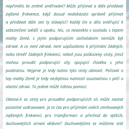
nepřimělo ke změně směřování? Může přijímat a dále předávat
zvýšené frekvence, když dosud nedokázalo správně přijímat
a předávat dále ani ty stávající? Každý čin a dílo směřující k
sebezničení svědčí o opaku. Nic, co nevzniklo v souladu s tepem
matky Země, s jejím podporujícím zachvíváním nemůže být
zdravé. A co není zdravé, není uzpůsobeno k přijímání žádných,
nebo téměř žádných frekvencí, neboť jsou poškozeny cesty, jimiž
mohou proudit podporující síly, spojující člověka s jeho
podstatou. Nejprve je tedy nutno tyto cesty obnovit. Pečovat o
tep matky Země je tedy nezbytnou nutností souznačnou s péčí o
vlastní zdraví. To jediné může lidstvu pomoci.
Obnoví-li se cesty pro proudění podporujících sil, může nastat
pozvolné uzdravovaní. Je to čas pro přijímání oněch zmiňovaných
zvýšených frekvencí, pro transformaci a přechod do vyšších,
duchovnějších úrovní vědomí? Duchovnějšími se můžeme stát