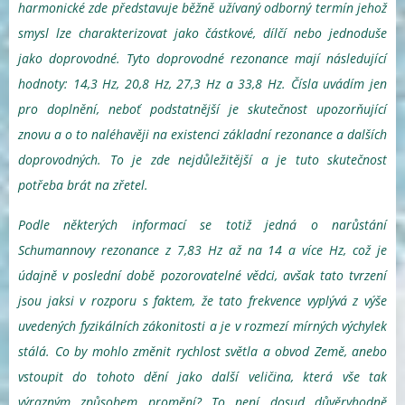
harmonické zde představuje běžně užívaný odborný termín jehož
smysl lze charakterizovat jako částkové, dílčí nebo jednoduše
jako doprovodné. Tyto doprovodné rezonance mají následující
hodnoty: 14,3 Hz, 20,8 Hz, 27,3 Hz a 33,8 Hz. Čísla uvádím jen
pro doplnění, neboť podstatnější je skutečnost upozorňující
znovu a o to naléhavěji na existenci základní rezonance a dalších
doprovodných. To je zde nejdůležitější a je tuto skutečnost
potřeba brát na zřetel.
Podle některých informací se totiž jedná o narůstání
Schumannovy rezonance z 7,83 Hz až na 14 a více Hz, což je
údajně v poslední době pozorovatelné vědci, avšak tato tvrzení
jsou jaksi v rozporu s faktem, že tato frekvence vyplývá z výše
uvedených fyzikálních zákonitosti a je v rozmezí mírných výchylek
stálá. Co by mohlo změnit rychlost světla a obvod Země, anebo
vstoupit do tohoto dění jako další veličina, která vše tak
výrazným způsobem promění? To není dosud důvěryhodně