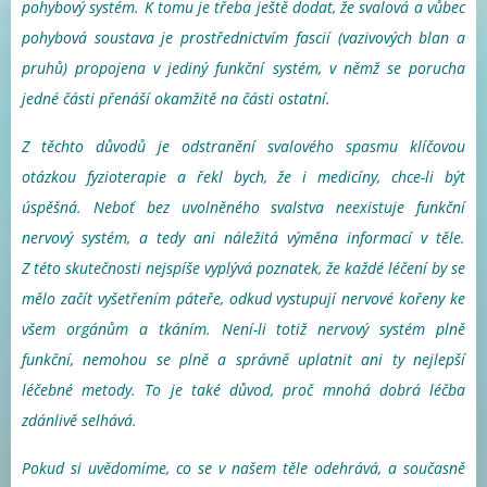
pohybový systém. K tomu je třeba ještě dodat, že svalová a vůbec
pohybová soustava je prostřednictvím fascií (vazivových blan a
pruhů) propojena v jediný funkční systém, v němž se porucha
jedné části přenáší okamžitě na části ostatní.
Z těchto důvodů je odstranění svalového spasmu klíčovou
otázkou fyzioterapie a řekl bych, že i medicíny, chce-li být
úspěšná. Neboť bez uvolněného svalstva neexistuje funkční
nervový systém, a tedy ani náležitá výměna informací v těle.
Z této skutečnosti nejspíše vyplývá poznatek, že každé léčení by se
mělo začít vyšetřením páteře, odkud vystupují nervové kořeny ke
všem orgánům a tkáním. Není-li totiž nervový systém plně
funkční, nemohou se plně a správně uplatnit ani ty nejlepší
léčebné metody. To je také důvod, proč mnohá dobrá léčba
zdánlivě selhává.
Pokud si uvědomíme, co se v našem těle odehrává, a současně