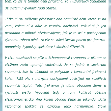
tom, co vše je tomuto dění přičítáno. To v uživatelích Schumann
3D systému vyvolává řadu otázek.
Těžko si asi můžeme představit ono nesmírné dění, které se na
Zemi, kolem ní a dále ve vesmíru odehrává. Pokud si je jen
nesnadno a mlhavě představujeme, jak je to asi s pochopením
významu tohoto dění? To vše se stává živným polem pro fantazii,
domněnky, hypotézy, spekulace i záměrně šířené lži.
V této souvislosti se píše o Schumannově rezonanci a přitom se
většinou zcela opomíjí skutečnost, že se jedná o spektrum
rezonancí, kde ta základní se pohybuje v konstantní frekvenci
kolem 7,83 Hz, s mírnými odchylkami závislými na rozdílech
sezónních teplot. Tato frekvence je dána obvodem Země a
rychlostí světla. Vypovídá tedy o tom, kolikrát oběhne
elektromagnetická vlna kolem obvodu Země za sekundu. Další
rezonance spektra se označují jako harmonické. Slovo