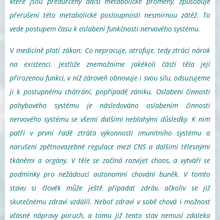
které jsou předurčeny další metabolické proměny, způsobuje
přerušení této metabolické posloupnosti nesmírnou zátěž. To
vede postupem času k oslabení funkčnosti nervového systému.
V medicíně platí zákon: Co nepracuje, atrofuje, tedy ztrácí nárok
na existenci. Jestliže znemožníme jakékoli části těla její
přirozenou funkci, v níž zároveň obnovuje i svou sílu, odsuzujeme
ji k postupnému chátrání, popřípadě zániku. Oslabení činnosti
pohybového systému je následováno oslabením činnosti
nervového systému se všemi dalšími neblahými důsledky. K nim
patří v první řadě ztráta výkonnosti imunitního systému a
narušení zpětnovazebné regulace mezi CNS a dalšími tělesnými
tkáněmi a orgány. V těle se začíná rozvíjet chaos, a vytváří se
podmínky pro nežádoucí autonomní chování buněk. V tomto
stavu si člověk může ještě připadat zdráv, ačkoliv se již
skutečnému zdraví vzdálil. Neboť zdraví v sobě chová i možnost
včasné nápravy poruch, a tomu již tento stav nemusí zdaleka