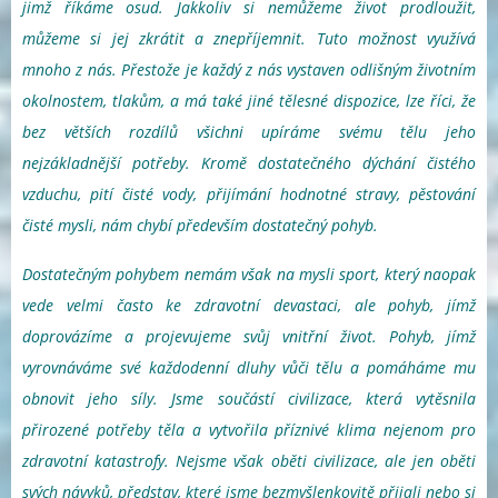
jimž říkáme osud. Jakkoliv si nemůžeme život prodloužit,
můžeme si jej zkrátit a znepříjemnit. Tuto možnost využívá
mnoho z nás. Přestože je každý z nás vystaven odlišným životním
okolnostem, tlakům, a má také jiné tělesné dispozice, lze říci, že
bez větších rozdílů všichni upíráme svému tělu jeho
nejzákladnější potřeby. Kromě dostatečného dýchání čistého
vzduchu, pití čisté vody, přijímání hodnotné stravy, pěstování
čisté mysli, nám chybí především dostatečný pohyb.
Dostatečným pohybem nemám však na mysli sport, který naopak
vede velmi často ke zdravotní devastaci, ale pohyb, jímž
doprovázíme a projevujeme svůj vnitřní život. Pohyb, jímž
vyrovnáváme své každodenní dluhy vůči tělu a pomáháme mu
obnovit jeho síly. Jsme součástí civilizace, která vytěsnila
přirozené potřeby těla a vytvořila příznivé klima nejenom pro
zdravotní katastrofy. Nejsme však oběti civilizace, ale jen oběti
svých návyků, představ, které jsme bezmyšlenkovitě přijali nebo si