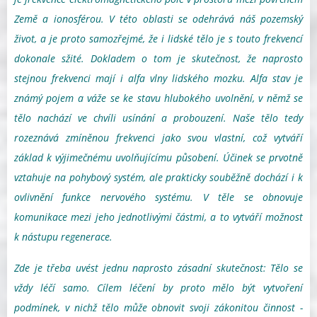
Země a ionosférou. V této oblasti se odehrává náš pozemský
život, a je proto samozřejmé, že i lidské tělo je s touto frekvencí
dokonale sžité. Dokladem o tom je skutečnost, že naprosto
stejnou frekvenci mají i alfa vlny lidského mozku. Alfa stav je
známý pojem a váže se ke stavu hlubokého uvolnění, v němž se
tělo nachází ve chvíli usínání a probouzení. Naše tělo tedy
rozeznává zmíněnou frekvenci jako svou vlastní, což vytváří
základ k výjimečnému uvolňujícímu působení. Účinek se prvotně
vztahuje na pohybový systém, ale prakticky souběžně dochází i k
ovlivnění funkce nervového systému. V těle se obnovuje
komunikace mezi jeho jednotlivými částmi, a to vytváří možnost
k nástupu regenerace.
Zde je třeba uvést jednu naprosto zásadní skutečnost: Tělo se
vždy léčí samo. Cílem léčení by proto mělo být vytvoření
podmínek, v nichž tělo může obnovit svoji zákonitou činnost -