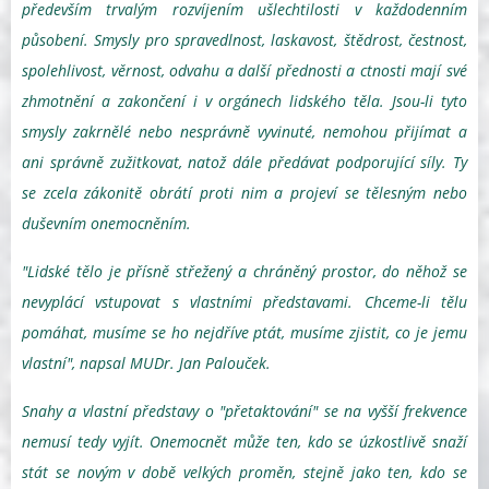
především trvalým rozvíjením ušlechtilosti v každodenním
působení. Smysly pro spravedlnost, laskavost, štědrost, čestnost,
spolehlivost, věrnost, odvahu a další přednosti a ctnosti mají své
zhmotnění a zakončení i v orgánech lidského těla. Jsou-li tyto
smysly zakrnělé nebo nesprávně vyvinuté, nemohou přijímat a
ani správně zužitkovat, natož dále předávat podporující síly. Ty
se zcela zákonitě obrátí proti nim a projeví se tělesným nebo
duševním onemocněním.
"Lidské tělo je přísně střežený a chráněný prostor, do něhož se
nevyplácí vstupovat s vlastními představami. Chceme-li tělu
pomáhat, musíme se ho nejdříve ptát, musíme zjistit, co je jemu
vlastní", napsal MUDr. Jan Palouček.
Snahy a vlastní představy o "přetaktování" se na vyšší frekvence
nemusí tedy vyjít. Onemocnět může ten, kdo se úzkostlivě snaží
stát se novým v době velkých proměn, stejně jako ten, kdo se