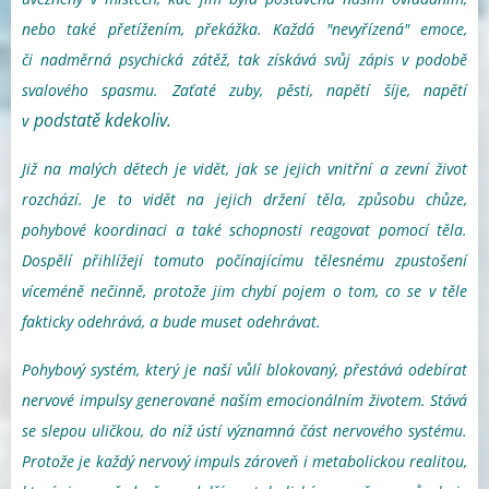
nebo také přetížením, překážka. Každá "nevyřízená" emoce,
či nadměrná psychická zátěž, tak získává svůj zápis v podobě
svalového spasmu. Zaťaté zuby, pěsti, napětí šíje, napětí
podstatě kdekoliv.
v
Již na malých dětech je vidět, jak se jejich vnitřní a zevní život
rozchází. Je to vidět na jejich držení těla, způsobu chůze,
pohybové koordinaci a také schopnosti reagovat pomocí těla.
Dospělí přihlížejí tomuto počínajícímu tělesnému zpustošení
víceméně nečinně, protože jim chybí pojem o tom, co se v těle
fakticky odehrává, a bude muset odehrávat.
Pohybový systém, který je naší vůlí blokovaný, přestává odebírat
nervové impulsy generované naším emocionálním životem. Stává
se slepou uličkou, do níž ústí významná část nervového systému.
Protože je každý nervový impuls zároveň i metabolickou realitou,