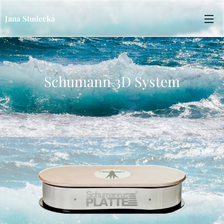
Jana Studecká
Schumann 3D System