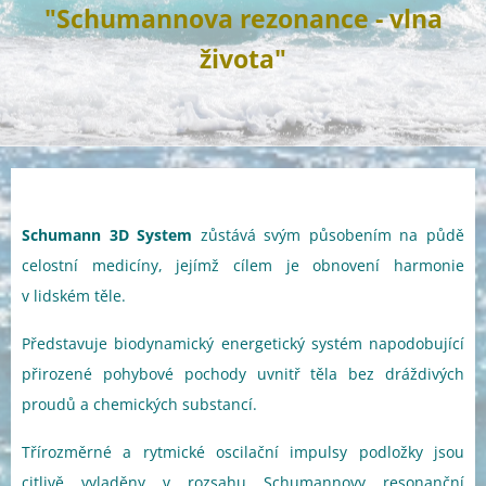
"Schumannova rezonance - vlna
života"
Schumann 3D System
zůstává svým působením na půdě
celostní medicíny, jejímž cílem je obnovení harmonie
v lidském těle.
Představuje biodynamický energetický systém napodobující
přirozené pohybové pochody uvnitř těla bez dráždivých
proudů a chemických substancí.
Třírozměrné a rytmické oscilační impulsy podložky jsou
citlivě vyladěny v rozsahu Schumannovy resonanční