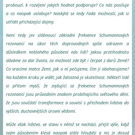
probouzí, k rozvíjení jakých hodnot podporuje? Co nás posiluje
a co naopak oslabuje? Naskýtá se tedy řada možností, jak si
utřídit přicházející dojmy.
Není tedy jev slábnoucí základní frekvence Schumannových
rezonancí na úkor těch doprovodných spíše odrazem a
důsledkem neblahého působení nás lidí? Jakou protihodnotu
dáváme za dar života, za možnost zde být i čerpat z darů Země?
Co vracíme matce Zemi, jak o ní pečujeme, čím ji obohacujeme?
Na každém kroku je vidět, jak žalostná je skutečnost. Někteří lidé
si přitom myslí, že zvyšující se frekvence Schumannových
rezonancí jsou průvodním znakem probíhajícího světového dění,
že jsou součástí transformace a souvisí s přechodem lidstva do
vyšších, duchovnějších úrovní vědomí.
Může však lidstvo, ve stavu v němž se nachází, přejít výše, když
svým působením klesá naopak stále hlouběji a nic je dosud