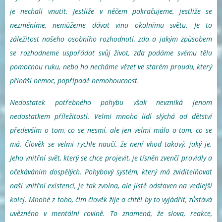
je nechali vnutit. Jestliže v něčem pokračujeme, jestliže se
nezměníme, nemůžeme dávat vinu okolnímu světu. Je to
záležitost našeho osobního rozhodnutí, zda a jakým způsobem
se rozhodneme uspořádat svůj život, zda podáme svému tělu
pomocnou ruku, nebo ho necháme vězet ve starém proudu, který
přináší nemoc, popřípadě nemohoucnost.
Nedostatek potřebného pohybu však nevzniká jenom
nedostatkem příležitostí. Velmi mnoho lidí slýchá od dětství
především o tom, co se nesmí, ale jen velmi málo o tom, co se
má. Člověk se velmi rychle naučí, že není vhod takový, jaký je.
Jeho vnitřní svět, který se chce projevit, je tísněn zvenčí pravidly a
očekáváním dospělých. Pohybový systém, který má zviditelňovat
naši vnitřní existenci, je tak zvolna, ale jistě odstaven na vedlejší
kolej. Mnohé z toho, čím člověk žije a chtěl by to vyjádřit, zůstává
uvězněno v mentální rovině. To znamená, že slova, reakce,