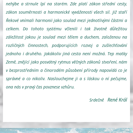
nehýbe a strnule lpí na starém. Zde platí zákon střední cesty,
zákon souměrnosti a harmonické vyváženosti všech sil. Již staří
Řekové vnímali harmonii jako soulad mezi jednotlivými částmi a
celkem. Do tohoto systému včlenili i tak životně důležitou
záležitost jakou je soulad mezi tělem a duchem, založenou na
rozličných činnostech, podporujících rozvoj a zušlechťování
jednoho i druhého. Jakákoliv jiná cesta není možná. Tep matky
Země, znějící jako posvátný rytmus věčných zákonů stvoření, nám
v bezprostředním a činorodém působení přírody napovídá co je
správné a co nikoliv. Naslouchejme ji a s láskou o ní pečujme,
ona nás v pravý čas povznese vzhůru.
René Král
Srdečně