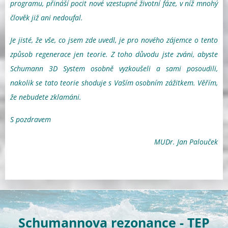
programu, přináší pocit nové vzestupné životní fáze, v níž mnohý
člověk již ani nedoufal.
Je jisté, že vše, co jsem zde uvedl, je pro nového zájemce o tento
způsob regenerace jen teorie. Z toho důvodu jste zváni, abyste
Schumann 3D System osobně vyzkoušeli a sami posoudili,
nakolik se tato teorie shoduje s Vaším osobním zážitkem. Věřím,
že nebudete zklamáni.
S pozdravem
MUDr. Jan Palouček
Schumannova rezonance - TEP