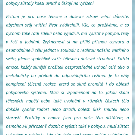
pohyby zůstaly kdesi uvnitř a čekají na vyřízení.
Přitom je pro naše tělesné a duševní zdraví velmi důležité,
abychom svůj vnitřní život zviditelnili. Vše, co prožíváme, a co
bychom také rádi sdělili nebo vyjádřili, má vyústit v pohybu, tedy
v řeči a jednání. Zvykneme-li si na příliš přísnou cenzuru a
neumožníme-li tělu jednat v souladu s realitou našeho vnitřního
světa, jdeme spolehlivě vstříc tělesné i duševní strnulosti. Každá
emoce, každý silnější prožitek bezprostředně uchopí celé tělo a
metabolicky ho přeladí do odpovídajícího režimu. Je to vždy
komplexní tělesná reakce, která se silně promítá i do oblasti
pohybového systému. Stačí si vzpomenout na to, jakou škálu
tělesných napětí nebo také uvolnění v různých částech těla
dokáže vyvolat radost nebo strach, bolest, úlek, smutek nebo
starosti. Prožitky a emoce jsou pro naše tělo diktátem, a
nemohou-li přirozeně doznít a vyústit také v pohybu, musí zůstat
uvězněny v místech, kde jim byla postavena naším ovládáním,