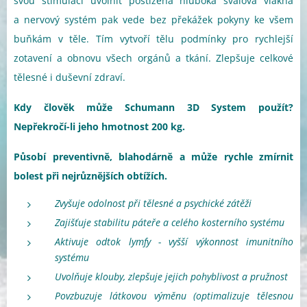
svou stimulací uvolnit postižená hluboká svalová vlákna
a nervový systém pak vede bez překážek pokyny ke všem
buňkám v těle. Tím vytvoří tělu podmínky pro rychlejší
zotavení a obnovu všech orgánů a tkání. Zlepšuje celkové
tělesné i duševní zdraví.
Kdy člověk může Schumann 3D System použít?
Nepřekročí-li jeho hmotnost 200 kg.
Působí preventivně, blahodárně a může rychle zmírnit
bolest při nejrůznějších obtížích.
Zvyšuje odolnost při tělesné a psychické zátěži
Zajišťuje stabilitu páteře a celého kosterního systému
Aktivuje odtok lymfy - vyšší výkonnost imunitního
systému
Uvolňuje klouby, zlepšuje jejich pohyblivost a pružnost
Povzbuzuje látkovou výměnu (optimalizuje tělesnou