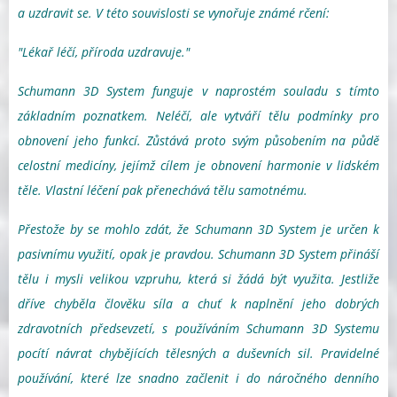
a uzdravit se. V této souvislosti se vynořuje známé rčení:
"Lékař léčí, příroda uzdravuje."
Schumann 3D System funguje v naprostém souladu s tímto
základním poznatkem. Neléčí, ale vytváří tělu podmínky pro
obnovení jeho funkcí. Zůstává proto svým působením na půdě
celostní medicíny, jejímž cílem je obnovení harmonie v lidském
těle. Vlastní léčení pak přenechává tělu samotnému.
Přestože by se mohlo zdát, že Schumann 3D System je určen k
pasivnímu využití, opak je pravdou. Schumann 3D System přináší
tělu i mysli velikou vzpruhu, která si žádá být využita. Jestliže
dříve chyběla člověku síla a chuť k naplnění jeho dobrých
zdravotních předsevzetí, s používáním Schumann 3D Systemu
pocítí návrat chybějících tělesných a duševních sil. Pravidelné
používání, které lze snadno začlenit i do náročného denního