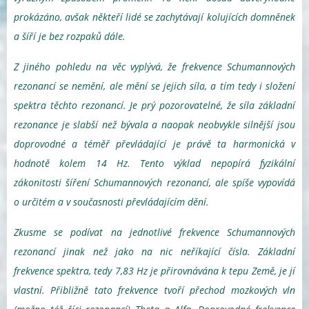
prokázáno, avšak někteří lidé se zachytávají kolujících domněnek
a šíří je bez rozpaků dále.
Z jiného pohledu na věc vyplývá, že frekvence Schumannových
rezonancí se nemění, ale mění se jejich síla, a tím tedy i složení
spektra těchto rezonancí. Je prý pozorovatelné, že síla základní
rezonance je slabší než bývala a naopak neobvykle silnější jsou
doprovodné a téměř převládající je právě ta harmonická v
hodnotě kolem 14 Hz. Tento výklad nepopírá fyzikální
zákonitosti šíření Schumannových rezonancí, ale spíše vypovídá
o určitém a v současnosti převládajícím dění.
Zkusme se podívat na jednotlivé frekvence Schumannových
rezonancí jinak než jako na nic neříkající čísla. Základní
frekvence spektra, tedy 7,83 Hz je přirovnávána k tepu Země, je jí
vlastní. Přibližně tato frekvence tvoří přechod mozkových vln