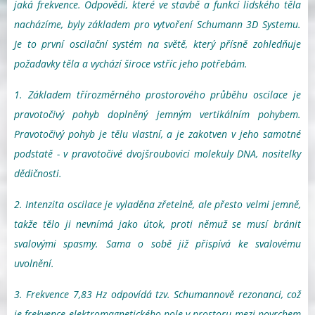
jaká frekvence. Odpovědi, které ve stavbě a funkci lidského těla
nacházíme, byly základem pro vytvoření Schumann 3D Systemu.
Je to první oscilační systém na světě, který přísně zohledňuje
požadavky těla a vychází široce vstříc jeho potřebám.
1. Základem třírozměrného prostorového průběhu oscilace je
pravotočivý pohyb doplněný jemným vertikálním pohybem.
Pravotočivý pohyb je tělu vlastní, a je zakotven v jeho samotné
podstatě - v pravotočivé dvojšroubovici molekuly DNA, nositelky
dědičnosti.
2. Intenzita oscilace je vyladěna zřetelně, ale přesto velmi jemně,
takže tělo ji nevnímá jako útok, proti němuž se musí bránit
svalovými spasmy. Sama o sobě již přispívá ke svalovému
uvolnění.
3. Frekvence 7,83 Hz odpovídá tzv. Schumannově rezonanci, což
je frekvence elektromagnetického pole v prostoru mezi povrchem