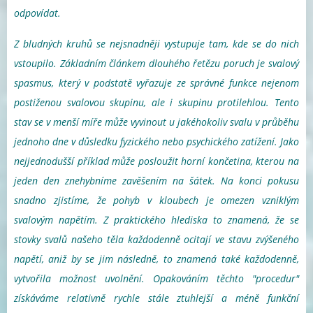
odpovídat.
Z bludných kruhů se nejsnadněji vystupuje tam, kde se do nich
vstoupilo. Základním článkem dlouhého řetězu poruch je svalový
spasmus, který v podstatě vyřazuje ze správné funkce nejenom
postiženou svalovou skupinu, ale i skupinu protilehlou. Tento
stav se v menší míře může vyvinout u jakéhokoliv svalu v průběhu
jednoho dne v důsledku fyzického nebo psychického zatížení. Jako
nejjednodušší příklad může posloužit horní končetina, kterou na
jeden den znehybníme zavěšením na šátek. Na konci pokusu
snadno zjistíme, že pohyb v kloubech je omezen vzniklým
svalovým napětím. Z praktického hlediska to znamená, že se
stovky svalů našeho těla každodenně ocitají ve stavu zvýšeného
napětí, aniž by se jim následně, to znamená také každodenně,
vytvořila možnost uvolnění. Opakováním těchto "procedur"
získáváme relativně rychle stále ztuhlejší a méně funkční