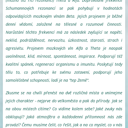
(možno též říci rezonancí) Theta a Alfa. Doprovodné frekvence
Schumannových rezonancí se pak pohybují v hodnotách
odpovídajících mozkovým vlnám Beta. Jejich projevem je běžné
denní vědomí, založené na tělesné a rozumové činnosti.
Narůstání těchto frekvencí má za následek zvyšující se napětí,
neklid, podrážděnost, nervozitu, úzkostnost, starosti, strach i
agresivitu. Projevem mozkových vln Alfa a Theta je naopak
uvolněnost, klid, mírnost, spontánnost, inspirace. Podporují též
kvalitní spánek, regeneraci organismu a imunitu. Poskytují tedy
tělu to, co potřebuje ke svému zotavení, podporují jeho
samoléčebné schopnosti, ladí je na "tep Země".
Zkusme se na chvíli přenést na dvě rozličná místa a vnímejme
jejich charakter - nejprve do velkoměsta a pak do přírody. Jak se
na obou místech cítíme? Co vidíme kolem sebe? Jaké zvuky nás
obklopují? Jaká atmosféra a každodenní přítomnost nás zde
provází? Čemu musíme čelit, co řešit, jak a na co myslet, co v nás