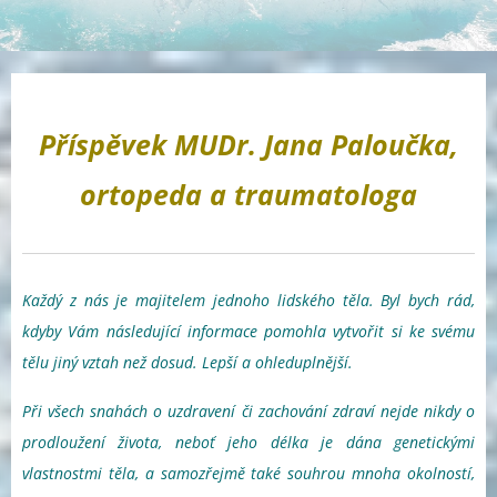
Příspěvek MUDr. Jana Paloučka,
ortopeda a traumatologa
Každý z nás je majitelem jednoho lidského těla. Byl bych rád,
kdyby Vám následující informace pomohla vytvořit si ke svému
tělu jiný vztah než dosud. Lepší a ohleduplnější.
Při všech snahách o uzdravení či zachování zdraví nejde nikdy o
prodloužení života, neboť jeho délka je dána genetickými
vlastnostmi těla, a samozřejmě také souhrou mnoha okolností,